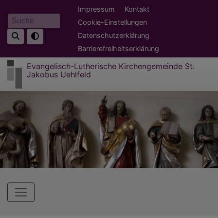
Direkt
Fußbereichsmenü
Impressum
Kontakt
zum
Cookie-Einstellungen
Suche
Inhalt
Datenschutzerklärung
Barrierefreiheitserklärung
Evangelisch-Lutherische Kirchengemeinde St.
Jakobus Uehlfeld
Hauptnavigation