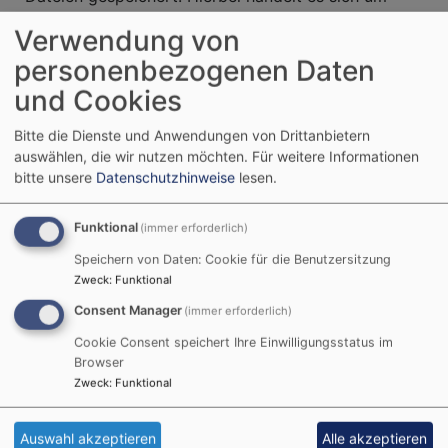
folgende Informationen:
Verwendung von
Browsertyp und -version
personenbezogenen Daten
Betriebssystem
und Cookies
Referrer URL
Hostname des zugreifenden Rechners
Bitte die Dienste und Anwendungen von Drittanbietern
Datum und Uhrzeit Ihres Zugriffs
auswählen, die wir nutzen möchten.
Für weitere Informationen
bitte unsere
Datenschutzhinweise
lesen.
Internet-Protokoll-Adresse (IP-Adresse)
Die Verarbeitung dieser personenbezogenen Daten
Funktional
(immer erforderlich)
erfolgt grundsätzlich in anonymisierter Form aus
Speichern von Daten: Cookie für die Benutzersitzung
funktions- und sicherheitsrelevanten Gründen sowie
Zweck
:
Funktional
zur Optimierung der Website. Rückschlüsse auf Ihre
Consent Manager
(immer erforderlich)
Person sind nicht möglich. Diese Datenverarbeitung
dient der Erfüllung unserer Aufgaben. Das heißt, sie
Cookie Consent speichert Ihre Einwilligungsstatus im
ist nach § 6 Ziffer 3 DSG-EKD zulässig. Wir führen
Browser
Zweck
:
Funktional
diese personenbezogenen Daten nicht mit anderen
Datenquellen zusammen. Eine Datenweitergabe an
Dritte findet nur statt, soweit dies zum Betrieb
Auswahl akzeptieren
Alle akzeptieren