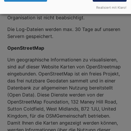
unserer Website erforderlich ist. Eine Übermittlung
Realisiert mit Klaro!
in ein Drittland oder an eine internationale
Organisation ist nicht beabsichtigt.
Die Log-Dateien werden max. 30 Tage auf unseren
Servern gespeichert.
OpenStreetMap
Um geographische Informationen zu visualisieren,
sind auf dieser Website Karten von OpenStreetmap
eingebunden. OpenStreetMap ist ein freies Projekt,
das frei nutzbare Geodaten sammelt und in einer
Datenbank zur allgemeinen Nutzung bereitstellt
(Open Data). Diese Dienste werden von der
OpenStreetMap Foundation, 132 Maney Hill Road,
Sutton Cold­field, West Midlands, B72 1JU, United
Kingdom, für die OSM­Gemeinschaft betrieben.
Damit Ihnen die Karten angezeigt werden können,
werden Informationen über die Nutzung dieser