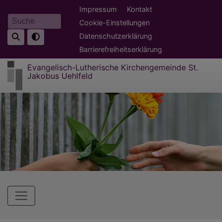
Direkt
Fußbereichsmenü
Impressum
Kontakt
zum
Cookie-Einstellungen
Suche
Inhalt
Datenschutzerklärung
Barrierefreiheitserklärung
Evangelisch-Lutherische Kirchengemeinde St.
Jakobus Uehlfeld
Hauptnavigation