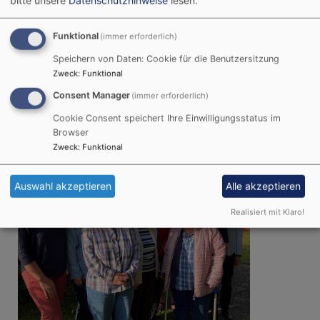
nach den eigenen Möglichkeiten.
Funktional
(immer erforderlich)
Das nächste Treffen unseres Besuchsdienstkreises
ist am Montag, den
24. März 2025 Uhr
im
Speichern von Daten: Cookie für die Benutzersitzung
Zweck
:
Funktional
Gemeindezentrum um 15 Uhr in der Veit-Von-Berg-
Str. 8.
Consent Manager
(immer erforderlich)
Sie sind herzlich willkommen. Sind Sie dabei?
Cookie Consent speichert Ihre Einwilligungsstatus im
Browser
Zweck
:
Funktional
Auswahl akzeptieren
Alle akzeptieren
Realisiert mit Klaro!