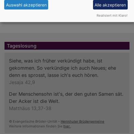
Auswahl akzeptieren
Alle akzeptieren
Passwort zurücksetzen
Realisiert mit Klaro!
Tageslosung
Siehe, was ich früher verkündigt habe, ist
gekommen. So verkündige ich auch Neues; ehe
denn es sprosst, lasse ich's euch hören.
Jesaja 42,9
Der Menschensohn ist's, der den guten Samen sät.
Der Acker ist die Welt.
Matthäus 13,37-38
© Evangelische Brüder-Unität –
Herrnhuter Brüdergemeine
Weitere Informationen finden Sie
hier
.