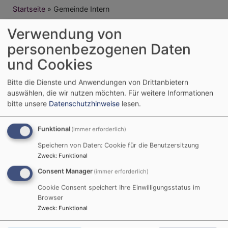
Breadcrumb
Startseite
Gemeinde Intern
Verwendung von
Gemeinde Intern
personenbezogenen Daten
und Cookies
Kirchenvorstand
Bitte die Dienste und Anwendungen von Drittanbietern
Lektoren / Prädikanten
auswählen, die wir nutzen möchten.
Für weitere Informationen
bitte unsere
Datenschutzhinweise
lesen.
User login
Funktional
(immer erforderlich)
Über das ELKB-Intranet anmelden (www.elkb.de)
Speichern von Daten: Cookie für die Benutzersitzung
Benutzername
Zweck
:
Funktional
Consent Manager
(immer erforderlich)
Passwort
Cookie Consent speichert Ihre Einwilligungsstatus im
Browser
Zweck
:
Funktional