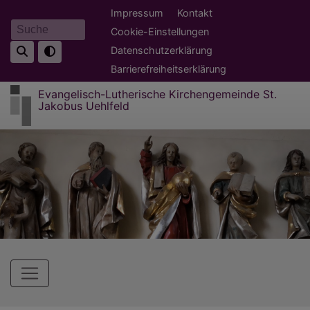
Direkt
Fußbereichsmenü
Impressum
Kontakt
zum
Cookie-Einstellungen
Suche
Inhalt
Datenschutzerklärung
Barrierefreiheitserklärung
Evangelisch-Lutherische Kirchengemeinde St.
Jakobus Uehlfeld
Hauptnavigation